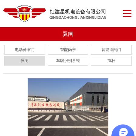
翼闸
电动伸缩门
智能岗亭
智能道闸门
翼闸
车牌识别系统
旗杆